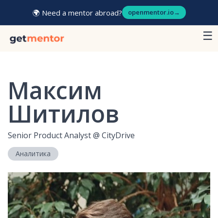
🌍 Need a mentor abroad?
openmentor.io
→
☰
Максим
Шитилов
Senior Product Analyst
@
CityDrive
Аналитика