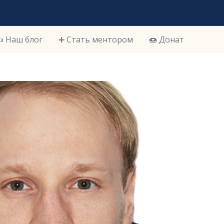
️ Наш блог
➕ Стать ментором
🍩 Донат