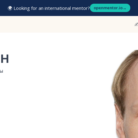
🌍 Looking for an international mentor?
openmentor.io
→
✍
ин
сы