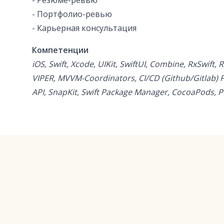
- Резюме-ревью
- Портфолио-ревью
- Карьерная консультация
Компетенции
iOS, Swift, Xcode, UIKit, SwiftUI, Combine, RxSwift
VIPER, MVVM-Coordinators, CI/CD (Github/Gitlab) F
API, SnapKit, Swift Package Manager, CocoaPods, P