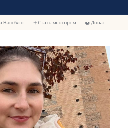
️ Наш блог
➕ Стать ментором
🍩 Донат