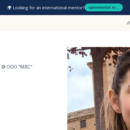
🌍 Looking for an international mentor?
openmentor.io
→
✍
а
@
ООО "МВС"