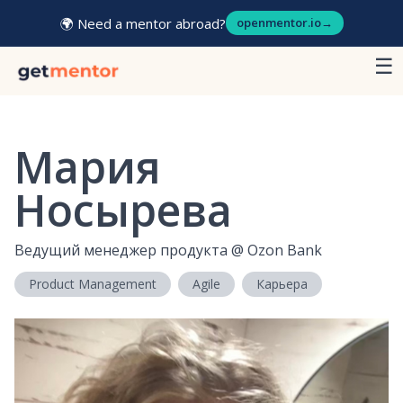
🌍 Need a mentor abroad?
openmentor.io
→
☰
Мария
Носырева
Ведущий менеджер продукта
@
Ozon Bank
Product Management
Agile
Карьера