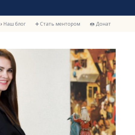
️ Наш блог
➕ Стать ментором
🍩 Донат