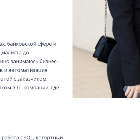
ах, банковской сфере и
циалиста до
ённо занимаюсь бизнес-
в и автоматизация
отой с заказчиком,
ком в IT-компании, где
 работа с SQL, когортный