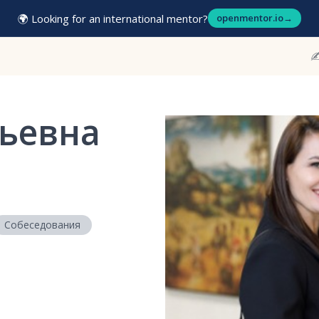
🌍 Looking for an international mentor?
openmentor.io
→
✍
ьевна
Собеседования