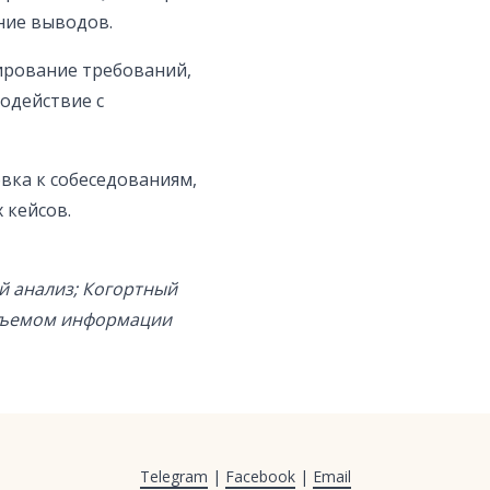
ение выводов.
рирование требований,
одействие с
овка к собеседованиям,
 кейсов.
ий анализ; Когортный
объемом информации
Telegram
|
Facebook
|
Email