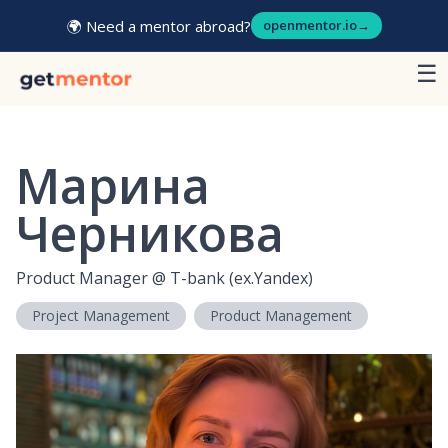
🌍 Need a mentor abroad?
openmentor.io
→
☰
Марина
Черникова
Product Manager
@
T-bank (ex.Yandex)
Project Management
Product Management