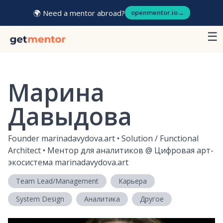
🌍 Need a mentor abroad?
openmentor.io
→
☰
Марина
Давыдова
Founder marinadavydova.art • Solution / Functional
Architect • Ментор для аналитиков
@
Цифровая арт-
экосистема marinadavydova.art
Team Lead/Management
Карьера
System Design
Аналитика
Другое