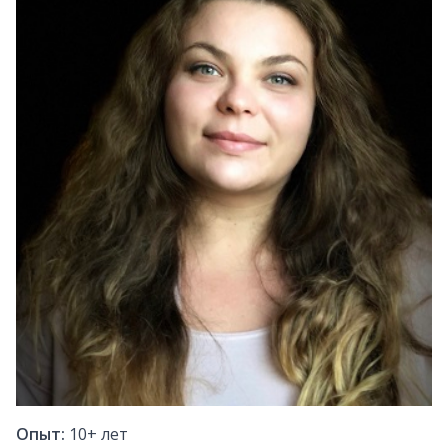
Опыт:
10+
лет