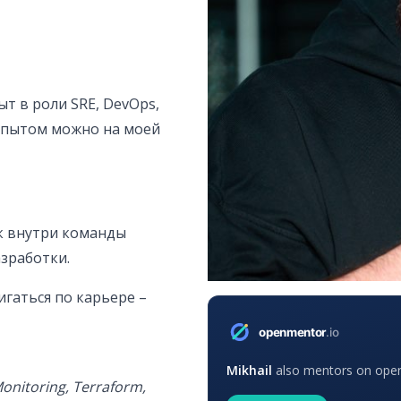
т в роли SRE, DevOps,
опытом можно на моей
к внутри команды
зработки.
игаться по карьере –
Mikhail
also mentors on openm
Monitoring, Terraform,