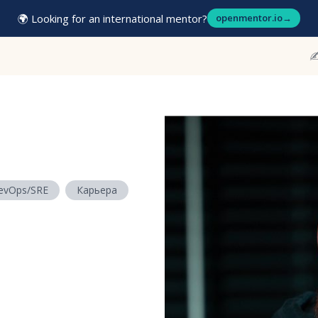
🌍 Looking for an international mentor?
openmentor.io
→
✍
evOps/SRE
Карьера