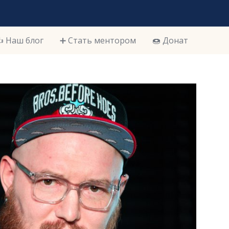
️ Наш блог
➕ Стать ментором
🍩 Донат