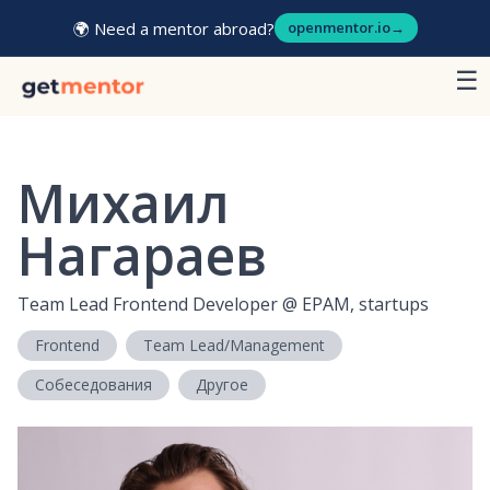
🌍 Need a mentor abroad?
openmentor.io
→
☰
Михаил
Нагараев
Team Lead Frontend Developer
@
EPAM, startups
Frontend
Team Lead/Management
Собеседования
Другое