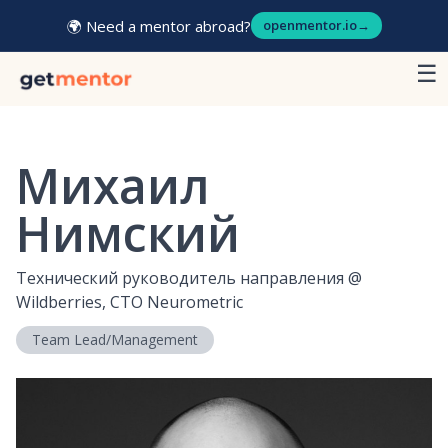
🌍 Need a mentor abroad?
openmentor.io
→
☰
Михаил
Нимский
Технический руководитель направления
@
Wildberries, CTO Neurometric
Team Lead/Management