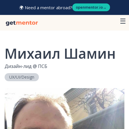
🌍 Need a mentor abroad?
openmentor.io
→
☰
Михаил Шамин
Дизайн-лид
@
ПСБ
UX/UI/Design