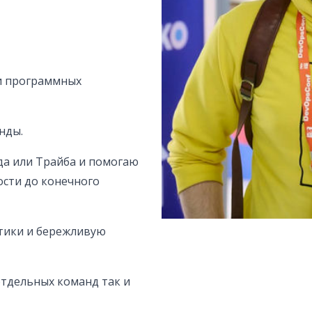
и программных
нды.
да или Трайба и помогаю
ости до конечного
тики и бережливую
тдельных команд так и