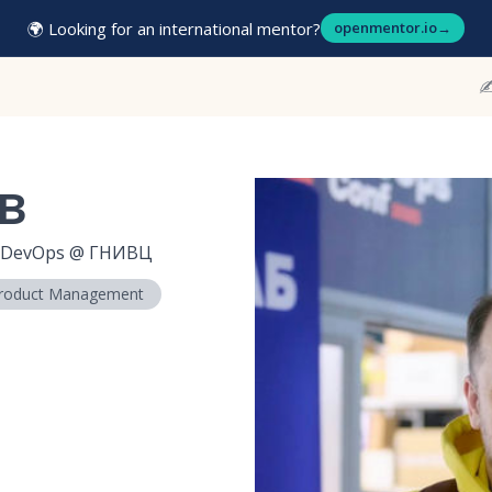
🌍 Looking for an international mentor?
openmentor.io
→
✍
в
x DevOps
@
ГНИВЦ
roduct Management