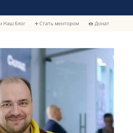
️ Наш блог
➕ Стать ментором
🍩 Донат