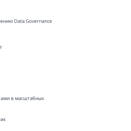
лению Data Governance
е
ктами в масштабных
тик