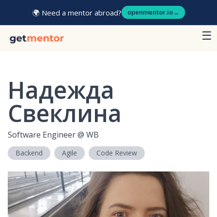
🌍 Need a mentor abroad?
openmentor.io
→
☰
Надежда
Свеклина
Software Engineer
@
WB
Backend
Agile
Code Review