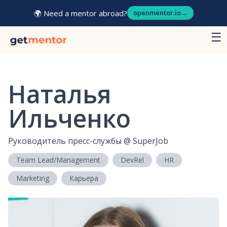
🌍 Need a mentor abroad?
openmentor.io
→
☰
Наталья
Ильченко
Руководитель пресс-службы
@
SuperJob
Team Lead/Management
DevRel
HR
Marketing
Карьера