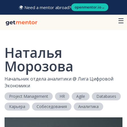
🌍 Need a mentor abroad?
openmentor.io
→
☰
Наталья
Морозова
Начальник отдела аналитики
@
Лига Цифровой
Экономики
Project Management
HR
Agile
Databases
Карьера
Собеседования
Аналитика