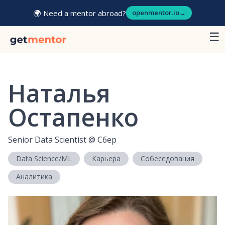
🌍 Need a mentor abroad?
openmentor.io
→
☰
Наталья
Остапенко
Senior Data Scientist
@
Сбер
Data Science/ML
Карьера
Собеседования
Аналитика