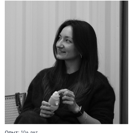
Опыт:
10+
лет