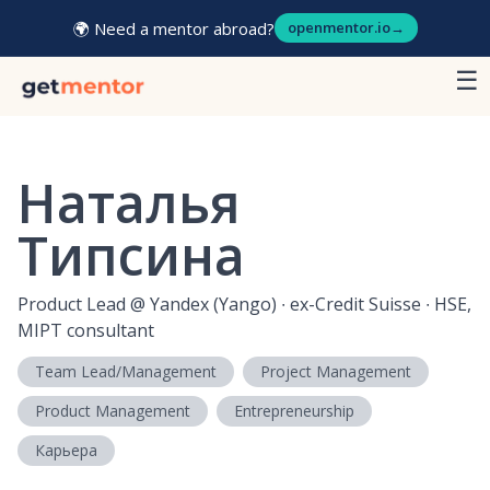
🌍 Need a mentor abroad?
openmentor.io
→
☰
Наталья
Типсина
Product Lead
@
Yandex (Yango) ∙ ex-Credit Suisse ∙ HSE,
MIPT consultant
Team Lead/Management
Project Management
Product Management
Entrepreneurship
Карьера