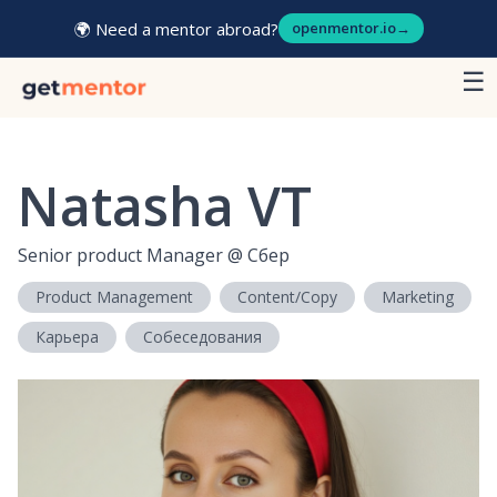
🌍 Need a mentor abroad?
openmentor.io
→
☰
Natasha VT
Senior product Manager
@
Сбер
Product Management
Content/Copy
Marketing
Карьера
Собеседования