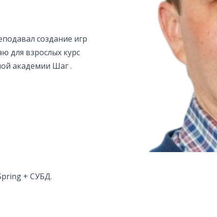
еподавал создание игр
аю для взрослых курс
ной академии Шаг .
Spring + СУБД.