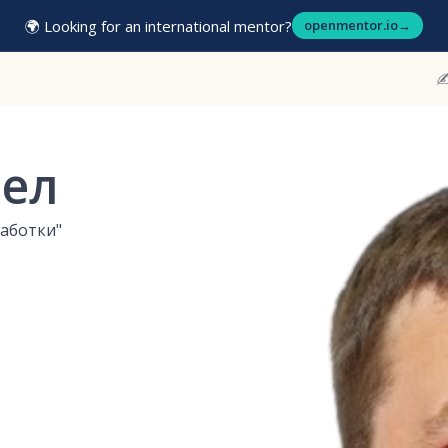
🌍 Looking for an international mentor?
openmentor.io
→
✍
ел
аботки"