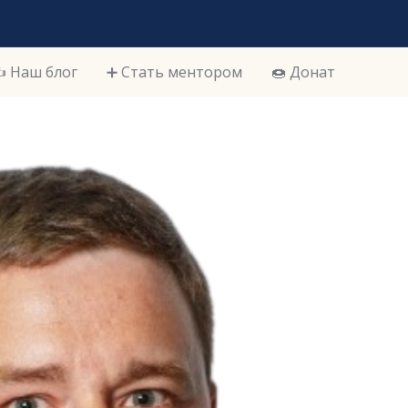
️ Наш блог
➕ Стать ментором
🍩 Донат