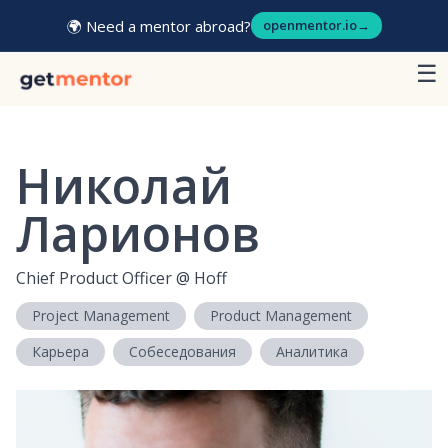
🌍 Need a mentor abroad?
openmentor.io
→
☰
Николай
Ларионов
Chief Product Officer
@
Hoff
Project Management
Product Management
Карьера
Собеседования
Аналитика