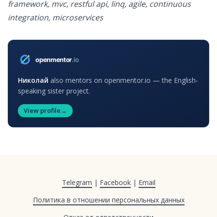
framework, mvc, restful api, linq, agile, continuous
integration, microservices
Николай
also mentors on openmentor.io — the English-
speaking sister project.
View profile
→
Telegram
|
Facebook
|
Email
Политика в отношении персональных данных