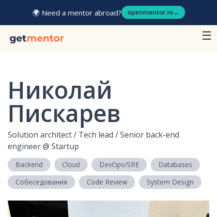
🌍 Need a mentor abroad?
openmentor.io
→
☰
Николай
Пискарев
Solution architect / Tech lead / Senior back-end
engineer
@
Startup
Backend
Cloud
DevOps/SRE
Databases
Собеседования
Code Review
System Design