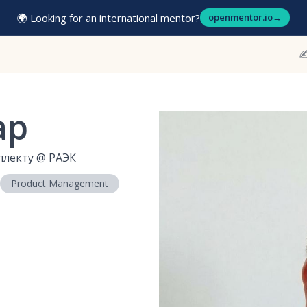
🌍 Looking for an international mentor?
openmentor.io
→
✍
ар
ллекту
@
РАЭК
Product Management