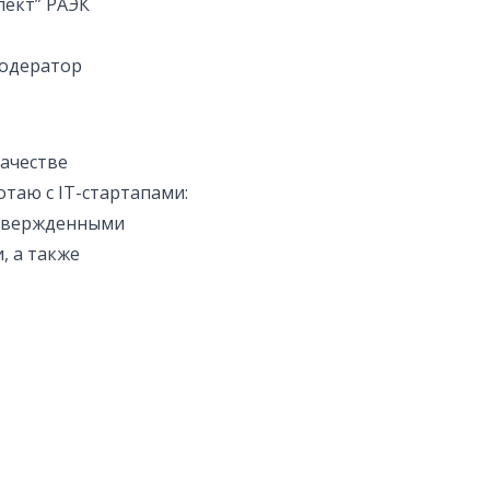
лект” РАЭК
модератор
ачестве
отаю с IT-стартапами:
дтвержденными
, а также