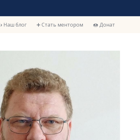
️ Наш блог
➕ Стать ментором
🍩 Донат