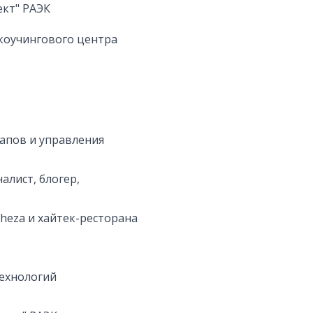
ект" РАЭК
оучингового центра
тапов и управления
алист, блогер,
Cheza и хайтек-ресторана
технологий