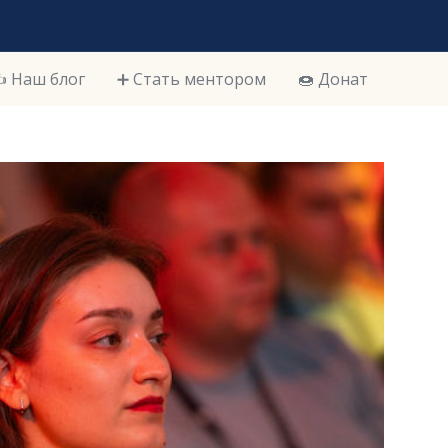
️ Наш блог
➕ Стать ментором
🍩 Донат