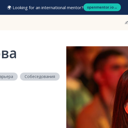
🌍 Looking for an international mentor?
openmentor.io
→
✍
ова
арьера
Собеседования