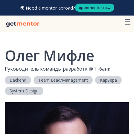
🌍 Need a mentor abroad?
openmentor.io
→
☰
Олег Мифле
Руководитель команды разработк
@
Т-банк
Backend
Team Lead/Management
Карьера
System Design