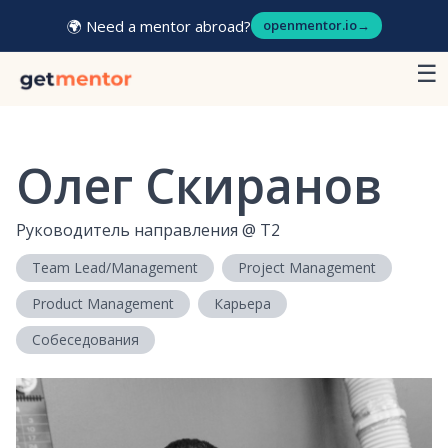
🌍 Need a mentor abroad?
openmentor.io
→
☰
Олег Скиранов
Руководитель направления
@
T2
Team Lead/Management
Project Management
Product Management
Карьера
Собеседования