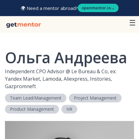
🌍 Need a mentor abroad?
openmentor.io
→
☰
Ольга Андреева
Independent CPO Advisor
@
Le Bureau & Co, ex:
Yandex Market, Lamoda, Aliexpress, Instories,
Gazpromneft
Team Lead/Management
Project Management
Product Management
HR