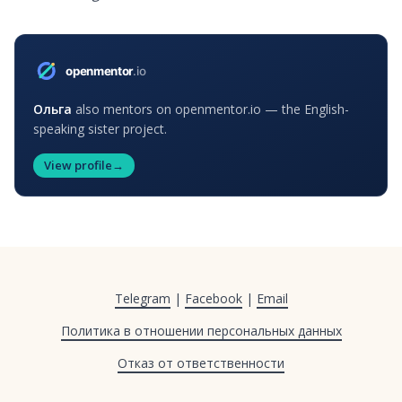
Ольга
also mentors on openmentor.io — the English-
speaking sister project.
View profile
→
Telegram
|
Facebook
|
Email
Политика в отношении персональных данных
Отказ от ответственности