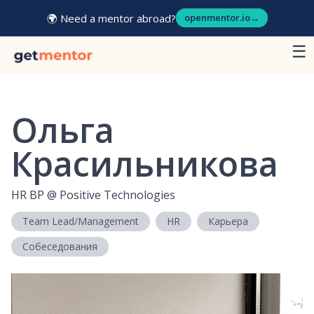
🌍 Need a mentor abroad?
openmentor.io
→
☰
Ольга
Красильникова
HR BP
@
Positive Technologies
Team Lead/Management
HR
Карьера
Собеседования