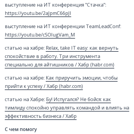
выступление на ИТ конференция "Стачка":
https://youtu.be/2aJpmC66pJI
выступление на ИТ конференции TeamLeadConf:
https://youtu.be/cSOIugVam_M
статью на хабре:
Relax, take IT easy: как вернуть
спокойствие в работу. Три инструмента
специально для айтишников / Хабр (
habr.com
)
статью на хабре:
Как приручить эмоции, чтобы
прийти к успеху / Хабр (
habr.com
)
статью на Хабре:
Бу! Испугался? Не бойся: как
тимлиду спокойно управлять командой и влиять на
эффективность бизнеса / Хабр
С чем помогу