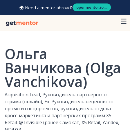
🌍 Need a mentor abroad?
openmentor.io
→
☰
Ольга
Ванчикова (Olga
Vanchikova)
Acquisition Lead, Руководитель партнерского
стрима (онлайн), Ex: Руководитель неценового
промо и спецпроектов, руководитель отдела
кросс-маркетинга и партнерских программ X5
Retail.
@
Invisible (ранее Самокат, X5 Retail, Yandex,
Mail.ru)