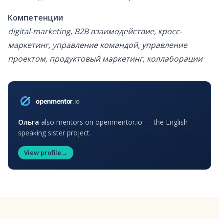
Компетенции
digital-marketing, B2B взаимодействие, кросс-
маркетинг, управление командой, управление
проектом, продуктовый маркетинг, коллаборации
Ольга
also mentors on openmentor.io — the English-
speaking sister project.
View profile
→