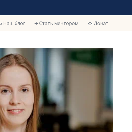
️ Наш блог
➕ Стать ментором
🍩 Донат