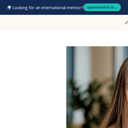
🌍 Looking for an international mentor?
openmentor.io
→
✍