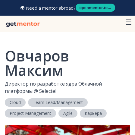
🌍 Need a mentor abroad?
openmentor.io
→
☰
Овчаров
Максим
Директор по разработке ядра Облачной
платформы
@
Selectel
Cloud
Team Lead/Management
Project Management
Agile
Карьера