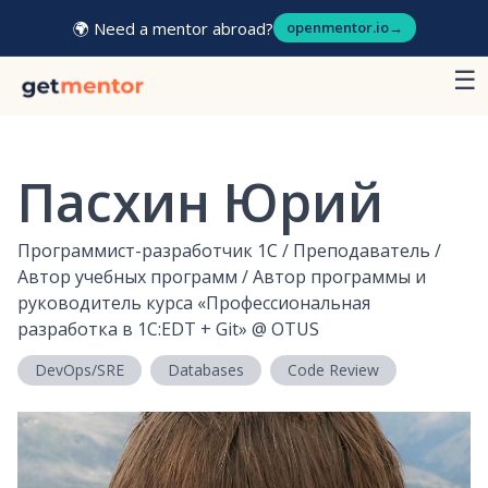
🌍 Need a mentor abroad?
openmentor.io
→
☰
Пасхин Юрий
Программист-разработчик 1С / Преподаватель /
Автор учебных программ / Автор программы и
руководитель курса «Профессиональная
разработка в 1С:EDT + Git»
@
OTUS
DevOps/SRE
Databases
Code Review