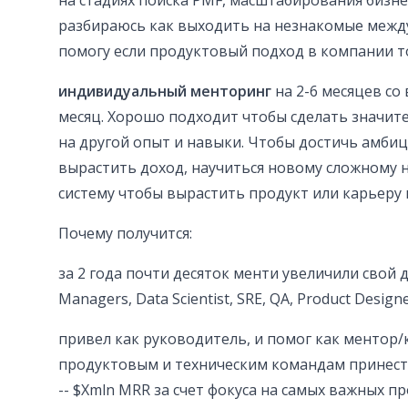
на стадиях поиска PMF, масштабирования бизне
разбираюсь как выходить на незнакомые межд
помогу если продуктовый подход в компании т
индивидуальный менторинг
на 2-6 месяцев со 
месяц. Хорошо подходит чтобы сделать значит
на другой опыт и навыки. Чтобы достичь амбици
вырастить доход, научиться новому сложному 
систему чтобы вырастить продукт или карьеру не
Почему получится:
за 2 года почти десяток менти увеличили свой д
Managers, Data Scientist, SRE, QA, Product Design
привел как руководитель, и помог как ментор/
продуктовым и техническим командам принест
-- $Xmln MRR за счет фокуса на самых важных 