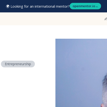
🌍 Looking for an international mentor?
openmentor.io
→
✍
Entrepreneurship