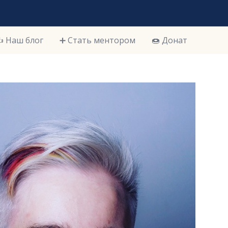
️ Наш блог
➕ Стать ментором
🍩 Донат