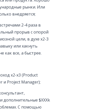
са или продукта. Хорошо
ународные рынки. Или
олько внедряется;
встречами 2-4 раза в
ельный прорыв с опорой
озной цели, в духе х2-3
навыку или хакнуть
 как все, а быстрее.
оход х2-x3 (Product
er и Project Manager);
консультант,
и дополнительные $XXXk
проблемах. С помощью