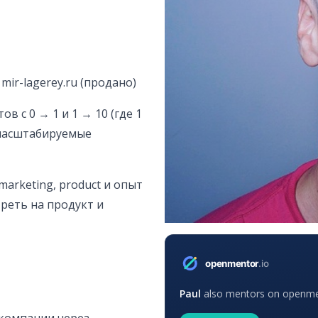
 mir-lagerey.ru (продано)
в с 0 → 1 и 1 → 10 (где 1
 масштабируемые
marketing, product и опыт
реть на продукт и
Paul
also mentors on openment