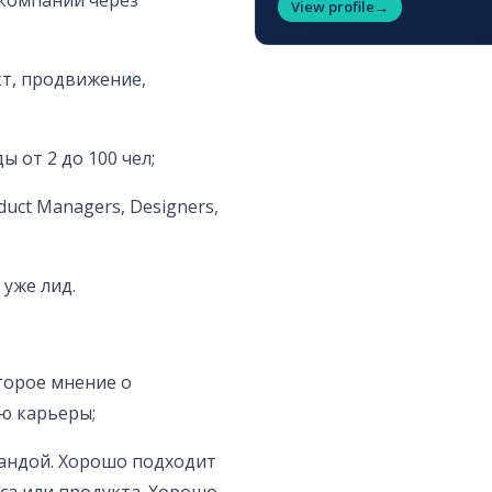
 компании через
View profile
→
кт, продвижение,
 от 2 до 100 чел;
uct Managers, Designers,
 уже лид.
торое мнение о
ию карьеры;
омандой. Хорошо подходит