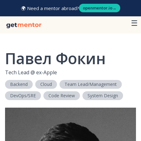
🌍 Need a mentor abroad?
openmentor.io
→
☰
Павел Фокин
Tech Lead
@
ex-Apple
Backend
Cloud
Team Lead/Management
DevOps/SRE
Code Review
System Design