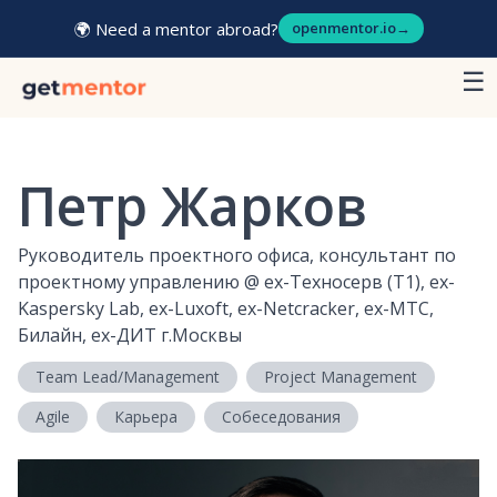
🌍 Need a mentor abroad?
openmentor.io
→
☰
Петр Жарков
Руководитель проектного офиса, консультант по
проектному управлению
@
ex-Техносерв (T1), ex-
Kaspersky Lab, ex-Luxoft, ex-Netcracker, ex-МТС,
Билайн, ex-ДИТ г.Москвы
Team Lead/Management
Project Management
Agile
Карьера
Собеседования