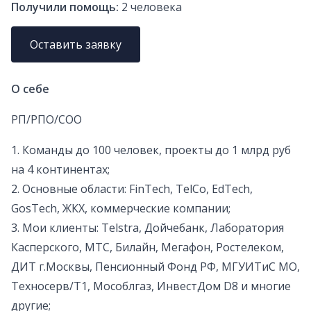
Получили помощь:
2
человека
Оставить заявку
О себе
РП/РПО/СОО
1. Команды до 100 человек, проекты до 1 млрд руб
на 4 континентах;
2. Основные области: FinTech, TelCo, EdTech,
GosTech, ЖКХ, коммерческие компании;
3. Мои клиенты: Telstra, Дойчебанк, Лаборатория
Касперского, МТС, Билайн, Мегафон, Ростелеком,
ДИТ г.Москвы, Пенсионный Фонд РФ, МГУИТиС МО,
Техносерв/Т1, Мособлгаз, ИнвестДом D8 и многие
другие;