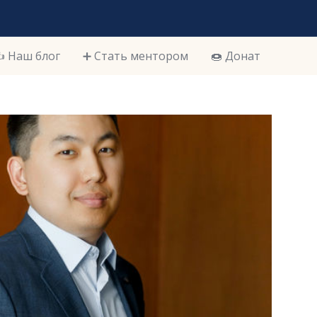
️ Наш блог
➕ Стать ментором
🍩 Донат