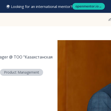
🌍 Looking for an international mentor?
openmentor.io
→
✍
nager
@
ТОО "Казахстанская
Product Management