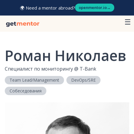
🌍 Need a mentor abroad?
openmentor.io
→
☰
Роман Николаев
Специалист по мониторингу
@
T-Bank
Team Lead/Management
DevOps/SRE
Собеседования