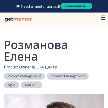
🌍 Need a mentor abroad?
openmentor.io
→
☰
Розманова
Елена
Product Owner
@
Like Центр
Project Management
Product Management
Agile
Карьера