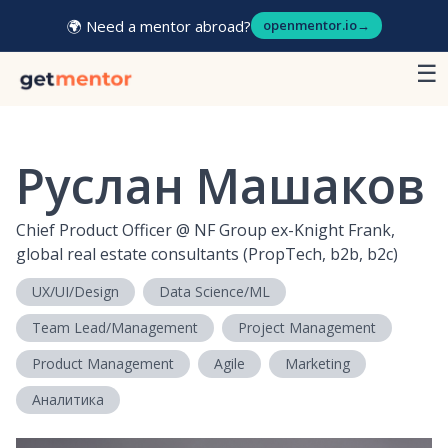
🌍 Need a mentor abroad?
openmentor.io
→
☰
Руслан Машаков
Chief Product Officer
@
NF Group ex-Knight Frank,
global real estate сonsultants (PropTech, b2b, b2c)
UX/UI/Design
Data Science/ML
Team Lead/Management
Project Management
Product Management
Agile
Marketing
Аналитика