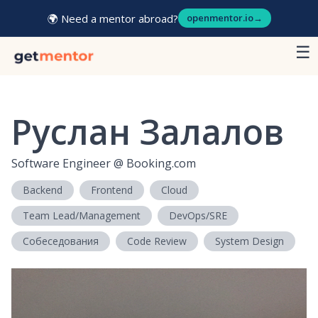
🌍 Need a mentor abroad?
openmentor.io
→
☰
Руслан Залалов
Software Engineer
@
Booking.com
Backend
Frontend
Cloud
Team Lead/Management
DevOps/SRE
Собеседования
Code Review
System Design