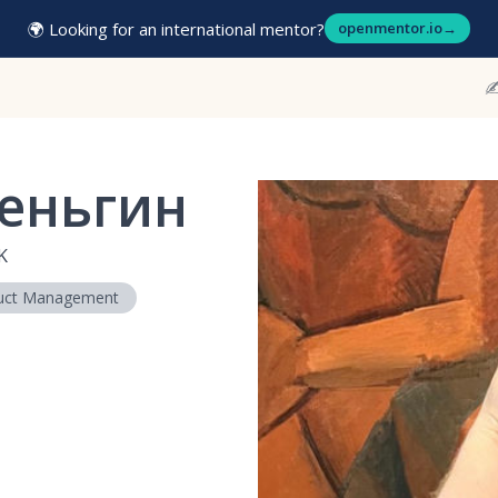
🌍 Looking for an international mentor?
openmentor.io
→
✍
еньгин
K
uct Management