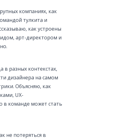
крупных компаниях, как
омандой тулкита и
ссказываю, как устроены
лидом, арт-директором и
но.
а в разных контекстах,
сти дизайнера на самом
трики. Объясняю, как
ками, UX-
о в команде может стать
к не потеряться в