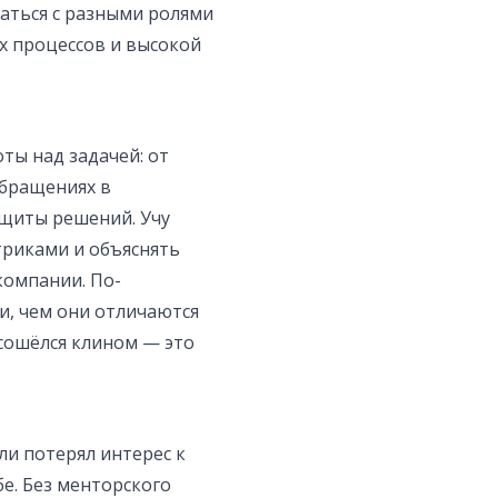
аться с разными ролями
х процессов и высокой
ты над задачей: от
обращениях в
ащиты решений. Учу
триками и объяснять
компании. По-
и, чем они отличаются
 сошёлся клином — это
или потерял интерес к
бе. Без менторского