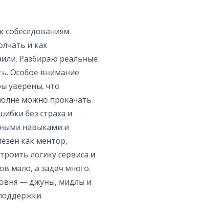
к собеседованиям.
олчать и как
нили. Разбираю реальные
ть. Особое внимание
ы уверены, что
полне можно прокачать.
ибки без страха и
ьными навыками и
лезен как ментор,
троить логику сервиса и
в мало, а задач много.
овня — джуны, мидлы и
 поддержки.