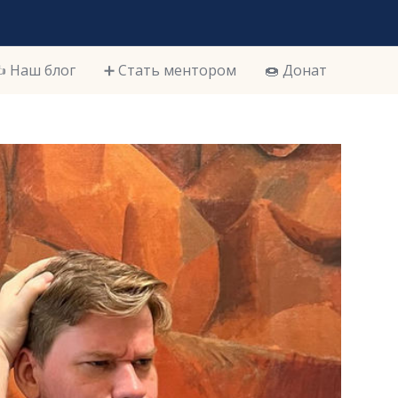
️ Наш блог
➕ Стать ментором
🍩 Донат