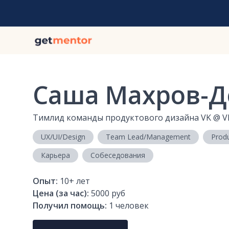
Саша Махров-Д
Тимлид команды продуктового дизайна VK
@
V
UX/UI/Design
Team Lead/Management
Prod
Карьера
Собеседования
Опыт:
10+
лет
Цена (за час):
5000 руб
Получил помощь:
1
человек