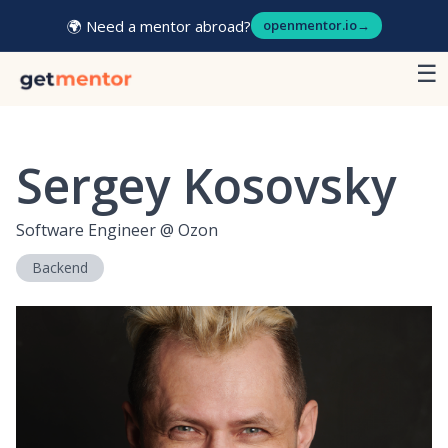
🌍 Need a mentor abroad?
openmentor.io
→
☰
Sergey Kosovsky
Software Engineer
@
Ozon
Backend