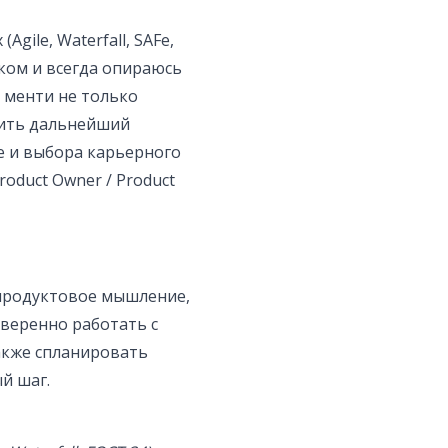
gile, Waterfall, SAFe,
ком и всегда опираюсь
 менти не только
оить дальнейший
е и выбора карьерного
oduct Owner / Product
 продуктовое мышление,
уверенно работать с
акже спланировать
й шаг.