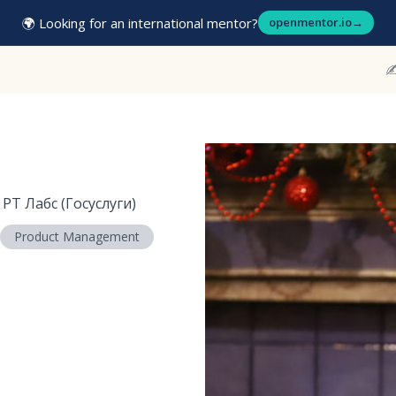
🌍 Looking for an international mentor?
openmentor.io
→
✍
 РТ Лабс (Госуслуги)
Product Management