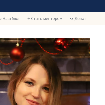
️ Наш блог
➕ Стать ментором
🍩 Донат