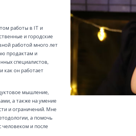
том работы в IT и
ственные и городские
вной работой много лет
аю продактам и
енных специалистов,
и как он работает
одуктовое мышление,
ами, а также на умение
ти и ограничений. Мне
етодологии, а помочь
с человеком и после