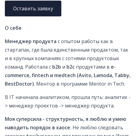
Оставить заявку
О себе
Менеджер продукта
с опытом работы как в
стартапах, где была единственным продактом, так
и в крупных компаниях с сотнями продуктовых
команд.
Работала с
b2b
и
b2c
продуктами в
e-
commerce, fintech и medtech (Avito, Lamoda, Tabby,
BestDoctor)
. Ментор в программе Mentor in Tech.
В IT начинала аналитиком, прошла путь: аналитик -
> менеджер проектов -> менеджер продукта.
Моя суперсила - структурность, я люблю и умею
наводить порядок в хаосе.
Не люблю следовать