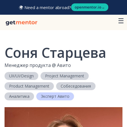
🌍 Need a mentor abroad?
openmentor.io
→
☰
Соня Старцева
Менеджер продукта
@
Авито
UX/UI/Design
Project Management
Product Management
Собеседования
Аналитика
Эксперт Авито