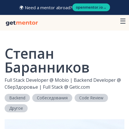
🌍 Need a mentor abroad?
openmentor.io
→
☰
Степан
Баранников
Full Stack Developer
@
Mobio | Backend Developer @
СберЗдоровье | Full Stack @ Getic.com
Backend
Собеседования
Code Review
Другое