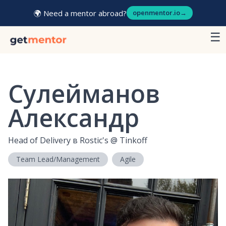
🌍 Need a mentor abroad?
openmentor.io
→
☰
Сулейманов
Александр
Head of Delivery в Rostic's
@
Tinkoff
Team Lead/Management
Agile