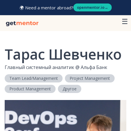
🌍 Need a mentor abroad?
openmentor.io
→
☰
Тарас Шевченко
Главный системный аналитик
@
Альфа Банк
Team Lead/Management
Project Management
Product Management
Другое