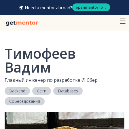
🌍 Need a mentor abroad?
openmentor.io
→
☰
Тимофеев
Вадим
Главный инженер по разработке
@
Сбер
Backend
Сети
Databases
Собеседования