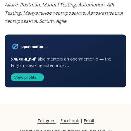
Allure, Postman, Manual Testing, Automation, API
Testing, Мануальное тестирование, Автоматизация
тестирования, Scrum, Agile
Ульяницкий
also mentors on openmentor.io — the
English-speaking sister project.
View profile
→
Telegram
|
Facebook
|
Email