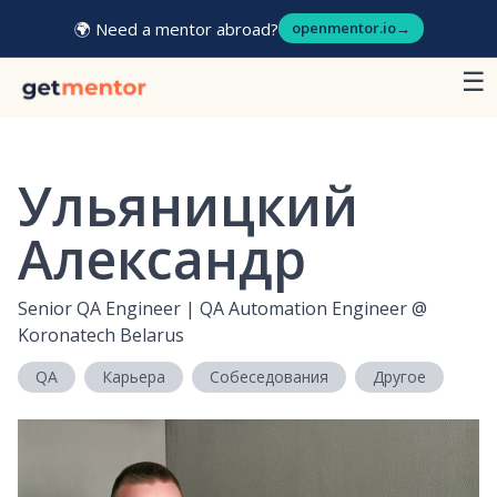
🌍 Need a mentor abroad?
openmentor.io
→
☰
Ульяницкий
Александр
Senior QA Engineer | QA Automation Engineer
@
Koronatech Belarus
QA
Карьера
Собеседования
Другое