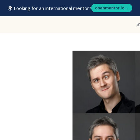
🌍 Looking for an international mentor?
openmentor.io
→
✍