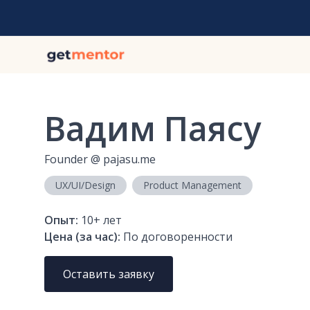
Вадим Паясу
Founder
@
pajasu.me
UX/UI/Design
Product Management
Опыт:
10+
лет
Цена (за час):
По договоренности
Оставить заявку