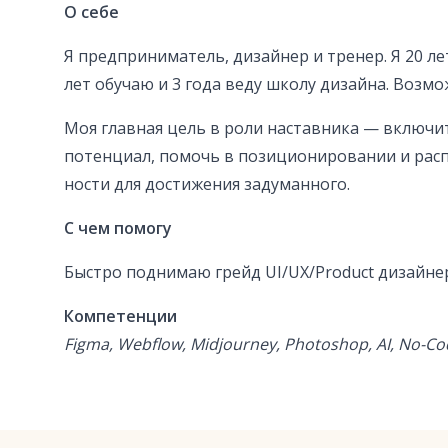
О себе
Я предпри­ниматель, дизайнер и тренер. Я 20 ле
лет обучаю и 3 года веду школу дизайна. Возмо
Моя главная цель в роли настав­ника — вклю­чи
потенциал, помочь в пози­цио­ни­рова­нии и рас
ности для достижения задуман­ного.
С чем помогу
Быстро поднимаю грейд UI/UX/Product дизайнера
Компетенции
Figma, Webflow, Midjourney, Photoshop, AI, No-Co