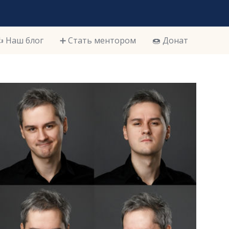
️ Наш блог
➕ Стать ментором
🍩 Донат