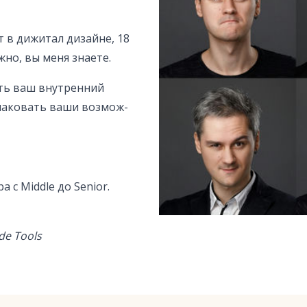
т в дижитал дизайне, 18
жно, вы меня знаете.
ть ваш внут­ренний
­па­ковать ваши возмож­
 с Middle до Senior.
de Tools