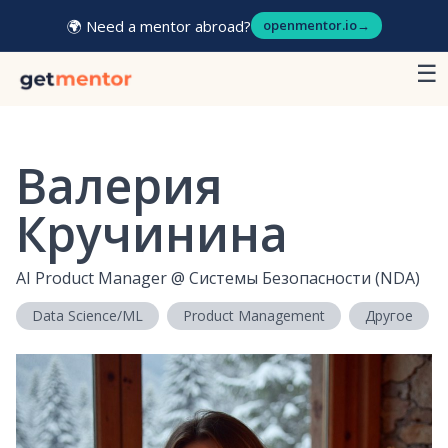
🌍 Need a mentor abroad?
openmentor.io
→
☰
Валерия
Кручинина
AI Product Manager
@
Системы Безопасности (NDA)
Data Science/ML
Product Management
Другое